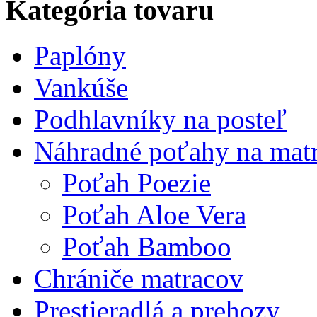
Kategória tovaru
Paplóny
Vankúše
Podhlavníky na posteľ
Náhradné poťahy na mat
Poťah Poezie
Poťah Aloe Vera
Poťah Bamboo
Chrániče matracov
Prestieradlá a prehozy