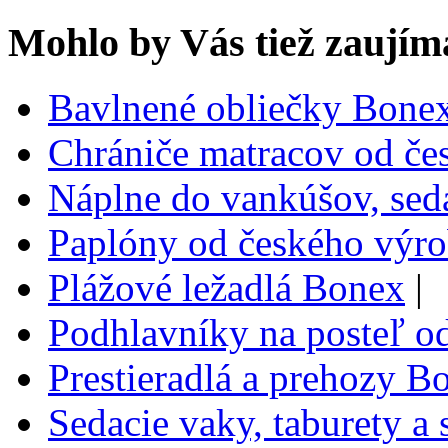
Mohlo by Vás tiež zaujím
Bavlnené obliečky Bone
Chrániče matracov od č
Náplne do vankúšov, sed
Paplóny od českého výr
Plážové ležadlá Bonex
|
Podhlavníky na posteľ o
Prestieradlá a prehozy B
Sedacie vaky, taburety a