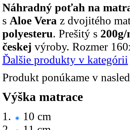
Náhradný poťah na matr
s
Aloe Vera
z dvojitého ma
polyesteru
. Prešitý s
20
0g
českej
výroby. Rozmer 160
Ďalšie produkty v kategórii
Produkt ponúkame v nasledu
Výška matrace
10 cm
11 cm