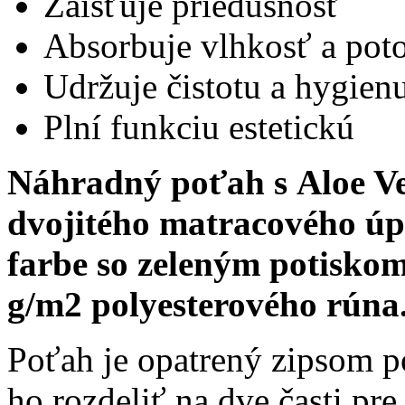
Zaisťuje priedušnosť
Absorbuje vlhkosť a pot
Udržuje čistotu a hygien
Plní funkciu estetickú
Náhradný poťah s Aloe Ve
dvojitého matracového úpl
farbe so zeleným potiskom
g/m2 polyesterového rúna
Poťah je opatrený zipsom 
ho rozdeliť na dve časti pre