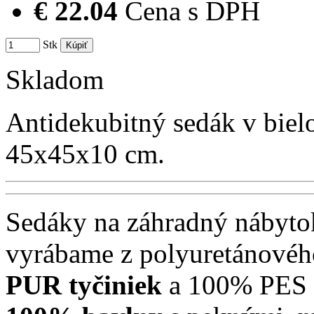
€ 22.04
Cena s DPH
Stk
Skladom
Antidekubitný sedák v biel
45x45x10 cm.
Sedáky na záhradný nábytok
vyrábame z polyuretánovéh
PUR tyčiniek
a 100% PES v