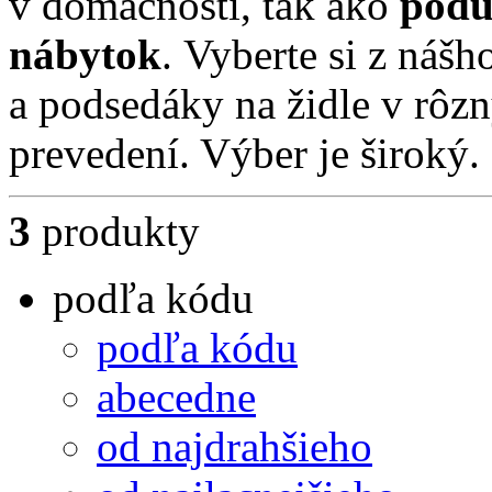
v domácnosti, tak ako
podu
nábytok
. Vyberte si z náš
a podsedáky na židle v rôz
prevedení. Výber je široký.
3
produkty
podľa kódu
podľa kódu
abecedne
od najdrahšieho