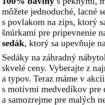
100% bavlny
s peknými, 
môžete jednoduché, lacné s
s povlakom na zips, ktorý s
šnúrkami pre pripevnenie n
sedák
, ktorý sa upevňuje na
Sedáky na záhradný nábytok
skvelé ceny. Vyberajte z naj
a typov.
Teraz máme v akci
s motívmi medvedíkov pre d
a samozrejme pre malých n