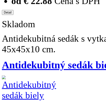
od € 22.88
Cena s DPH
Skladom
Antidekubitná sedák s vyt
45x45x10 cm.
Antidekubitný sedák bi