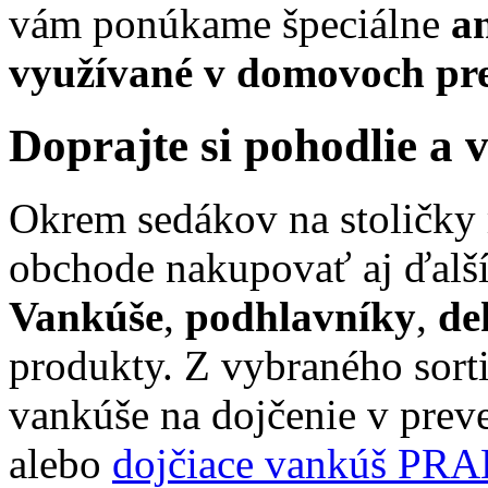
vám ponúkame špeciálne
a
využívané v domovoch pre
Doprajte si pohodlie a
Okrem sedákov na stoličky
obchode nakupovať aj ďalší
Vankúše
,
podhlavníky
,
de
produkty. Z vybraného sor
vankúše na dojčenie v prev
alebo
dojčiace vankúš PR