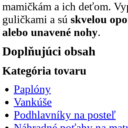
mamičkám a ich deťom. Vyp
guličkami a sú
skvelou opo
alebo unavené nohy
.
Doplňujúci obsah
Kategória tovaru
Paplóny
Vankúše
Podhlavníky na posteľ
Náhradné poťahy na mat