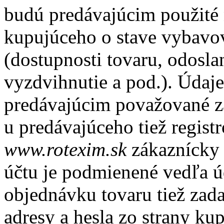
budú predávajúcim použité 
kupujúceho o stave vybavo
(dostupnosti tovaru, odosla
vyzdvihnutie a pod.). Údaj
predávajúcim považované z
u predávajúceho tiež registr
www.rotexim.sk
zákaznícky 
účtu je podmienené vedľa ú
objednávku tovaru tiež zad
adresy a hesla zo strany k