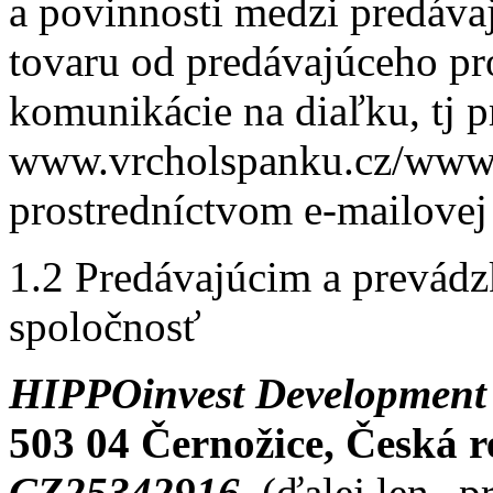
a povinnosti medzi predáva
tovaru od predávajúceho pr
komunikácie na diaľku, tj 
www.vrcholspanku.cz/www.r
prostredníctvom e-mailovej
1.2 Predávajúcim a prevád
spoločnosť
HIPPOinvest Development 
503 04 Černožice, Česká 
CZ25342916
, (ďalej len „p