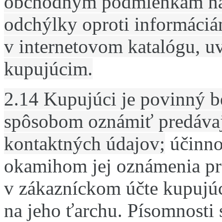
obchodným podmienkám na
odchýlky oproti informáci
v internetovom katalógu, u
kupujúcim.
2.14 Kupujúci je povinný 
spôsobom oznámiť predáva
kontaktných údajov;
účinno
okamihom jej oznámenia pr
v zákazníckom účte kupujú
na jeho ťarchu.
Písomnosti 