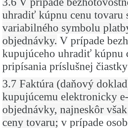
3.6 V prípade bezhotovostn
uhradiť kúpnu cenu tovaru
variabilného symbolu platb
objednávky.
V prípade bezh
kupujúceho uhradiť kúpnu
pripísania príslušnej čiastk
3.7 Faktúra (daňový doklad
kupujúcemu elektronicky e
objednávky, najneskôr však
ceny tovaru;
v prípade oso