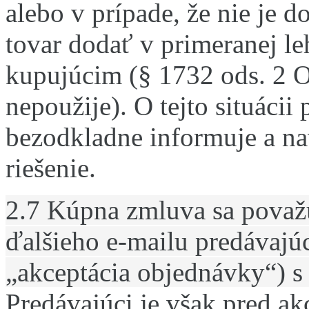
alebo v prípade, že nie je 
tovar dodať v primeranej le
kupujúcim (§ 1732
ods. 2 
nepoužije).
O tejto situácii
bezodkladne informuje a na
riešenie.
2.7 Kúpna zmluva sa považu
ďalšieho e-mailu predávajú
„akceptácia objednávky“) s
Predávajúci je však pred a