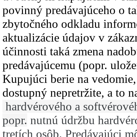
povinný predávajúceho o t
zbytočného odkladu inform
aktualizácie údajov v záka
účinnosti taká zmena nado
predávajúcemu (popr. ulož
Kupujúci berie na vedomie,
dostupný nepretržite, a to
hardvérového a softvérové
popr.
nutnú údržbu hardvér
tretích osôb.
Predávajúci mô