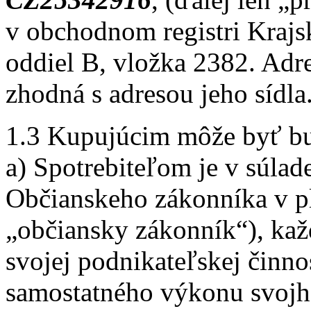
v obchodnom registri Krajs
oddiel B, vložka 2382. Adr
zhodná s adresou jeho sídla
1.3 Kupujúcim môže byť buď
a) Spotrebiteľom je v súlad
Občianskeho zákonníka v pl
„občiansky zákonník“), ka
svojej podnikateľskej činn
samostatného výkonu svojh