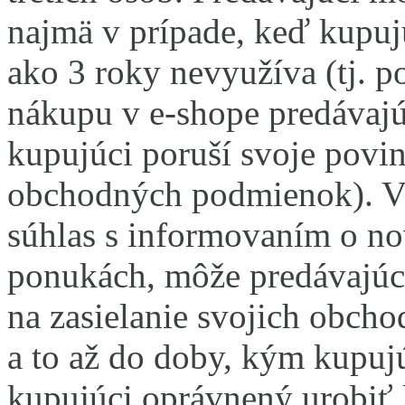
najmä v prípade, keď kupujú
ako 3 roky nevyužíva (tj. 
nákupu v e-shope predávajú
kupujúci poruší svoje povin
obchodných podmienok).
V
súhlas s informovaním o n
ponukách, môže predávajúci
na zasielanie svojich obc
a to až do doby, kým kupujú
kupujúci oprávnený urobiť