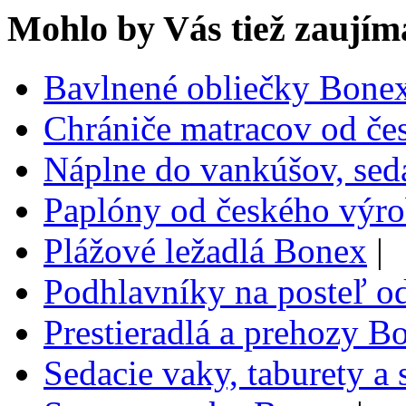
Mohlo by Vás tiež zaujím
Bavlnené obliečky Bone
Chrániče matracov od č
Náplne do vankúšov, sed
Paplóny od českého výr
Plážové ležadlá Bonex
|
Podhlavníky na posteľ o
Prestieradlá a prehozy B
Sedacie vaky, taburety a