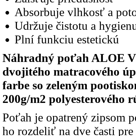
Absorbuje vlhkosť a pot
Udržuje čistotu a hygien
Plní funkciu estetickú
Náhradný poťah ALOE VE
dvojitého matracového úpl
farbe so zeleným pootisko
200g/m2 polyesterového r
Poťah je opatrený zipsom 
ho rozdeliť na dve časti pre