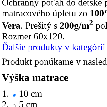
Ochranný poťah do
detské 
matracového úpletu zo
100%
2
Vera
. Prešitý s
200g/m
pol
Rozmer 60x120.
Ďalšie produkty v kategórii
Produkt ponúkame v nasledu
Výška matrace
10 cm
5 cm