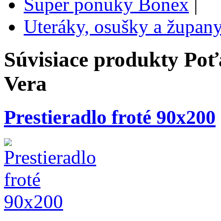
Super ponuky Bonex
|
Uteráky, osušky a župan
Súvisiace produkty
Poť
Vera
Prestieradlo froté 90x200