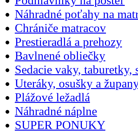
Podhlavníky na posteľ
Náhradné poťahy na mat
Chrániče matracov
Prestieradlá a prehozy
Bavlnené obliečky
Sedacie vaky, taburetky,
Uteráky, osušky a župan
Plážové ležadlá
Náhradné náplne
SUPER PONUKY