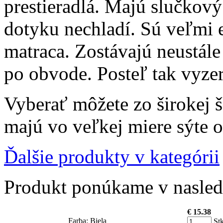
prestieradlá. Majú slučkový
dotyku nechladí. Sú veľmi e
matraca. Zostávajú neustále
po obvode. Posteľ tak vyze
Vyberať môžete zo širokej š
majú vo veľkej miere sýte 
Ďalšie produkty v kategórii
Produkt ponúkame v nasledu
€ 15.38
Farba: Biela
St