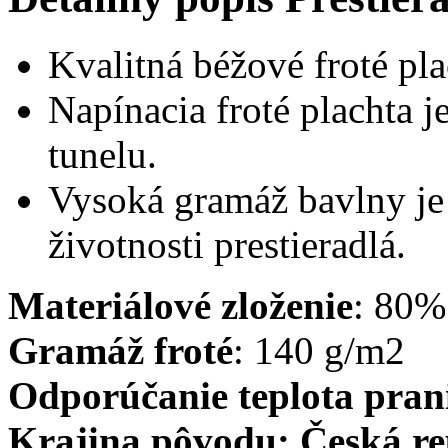
Kvalitná béžové froté pla
Napínacia froté plachta 
tunelu.
Vysoká gramáž bavlny je 
životnosti prestieradlá.
Materiálové
zloženie
: 80%
Gramáž froté
: 140 g/m2
Odporúča
nie teplota pra
Krajina pôvodu
: Česká r