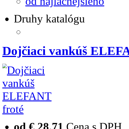
od najlacnejšieho
Druhy katalógu
Dojčiaci vankúš ELEFA
od € 28.71
Cena s DPH