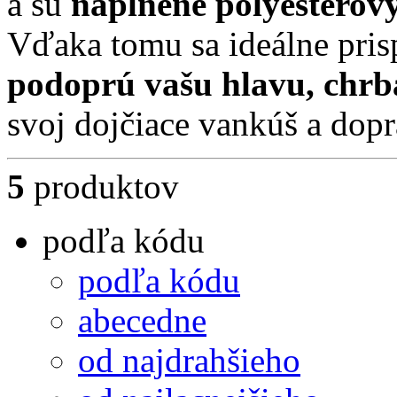
a sú
naplnené polyesterov
Vďaka tomu sa ideálne pris
podoprú vašu hlavu, chrb
svoj dojčiace vankúš a dopr
5
produktov
podľa kódu
podľa kódu
abecedne
od najdrahšieho