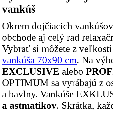
vankúš
Okrem dojčiacich vankúšov
obchode aj celý rad relaxač
Vybrať si môžete z veľkost
vankúša 70x90 cm
. Na výb
EXCLUSIVE
alebo
PROF
OPTIMUM sa vyrábajú z os
a bavlny. Vankúše EXKLU
a astmatikov
. Skrátka, kaž