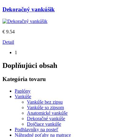
Dekoračný vankúšik
€ 9.54
Detail
1
Doplňujúci obsah
Kategória tovaru
Paplóny
Vankúše
Vankúše bez zipsu
Vankúše so zipsom
Anatomické vankúše
Dekoračné vankúše
Dojčiace vankúše
Podhlavníky na posteľ
Náhradné poťahy na matrace