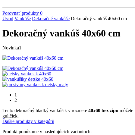
Porovnať produkty
0
Úvod
Vankúše
Dekoračné vankúše
Dekoračný vankúš 40x60 cm
Dekoračný vankúš 40x60 cm
Novinka1
1
2
Tento dekoračný hladký vankúšik v rozmere
40x60 bez zipu
môžete p
guličiek.
Ďalšie produkty v kategórii
Produkt ponúkame v nasledujúcich variantoch: