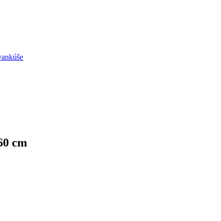
vankúše
60 cm