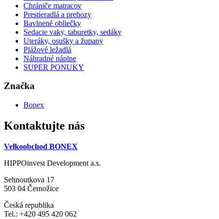
Chrániče matracov
Prestieradlá a prehozy
Bavlnené obliečky
Sedacie vaky, taburetky, sedáky
Uteráky, osušky a župany
Plážové ležadlá
Náhradné náplne
SUPER PONUKY
Značka
Bonex
Kontaktujte nás
Velkoobchod BONEX
HIPPOinvest Development a.s.
Sehnoutkova 17
503 04 Černožice
Česká republika
Tel.: +420 495 420 062