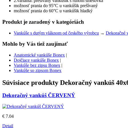
2.varianta: prešívaný vankúšik s rúnom směsovka
možnosť prania do 95°C u vankúšik prešívaný
možnosť prania do 60°C u vankúšik hladký
Produkt je zaradený v kategóriách
Vankúše s dutým vláknom od českého výrobcu
→
Dekoračné 
Mohlo by Vás tiež zaujímať
Anatomické vankúše Bonex
|
Dojčiace vankúše Bonex
|
Vankúše bez zipsu Bonex
|
Vankúše so zipsom Bonex
Súvisiace produkty
Dekoračný vankúš 40x
Dekoračný vankúš ČERVENÝ
€ 7.04
Detail