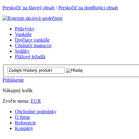
Preskočiť na hlavný obsah
/
Preskočiť na doplňujúci obsah
Prikrývky
Vankúše
Dojčiace vankúše
Chrániče matracov
Sedáky
Plážové ležadlá
Prihlásenie
Nákupný košík
Zvoľte menu:
EUR
Obchodné podmínky
O firme
Referencie
Kontakty