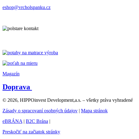
eshop@vrcholspanku.cz
Magazín
Doprava
© 2026, HIPPOinvest Development,a.s. – všetky práva vyhradené
Zásady o spracovaní osobných údajov
|
Mapa stránok
eBRÁNA
|
B2C Brána
|
Preskočiť na začiatok stránky