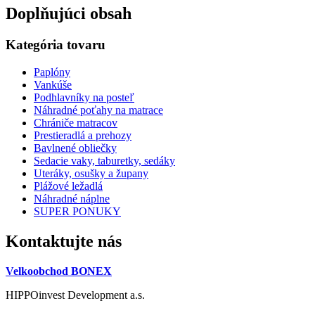
Doplňujúci obsah
Kategória tovaru
Paplóny
Vankúše
Podhlavníky na posteľ
Náhradné poťahy na matrace
Chrániče matracov
Prestieradlá a prehozy
Bavlnené obliečky
Sedacie vaky, taburetky, sedáky
Uteráky, osušky a župany
Plážové ležadlá
Náhradné náplne
SUPER PONUKY
Kontaktujte nás
Velkoobchod BONEX
HIPPOinvest Development a.s.