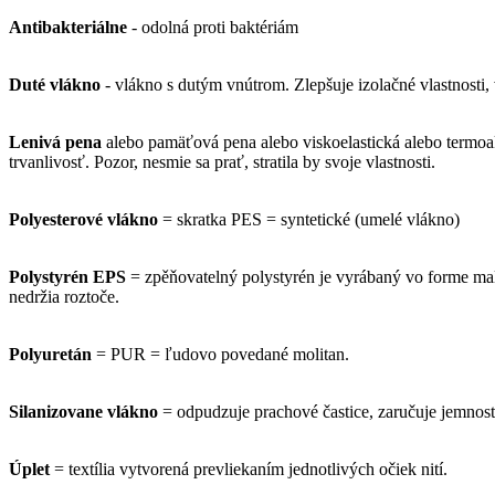
Antibakteriálne
- odolná proti baktériám
Duté vlákno
- vlákno s dutým vnútrom.
Zlepšuje izolačné vlastnosti,
Lenivá pena
alebo pamäťová pena alebo viskoelastická alebo termoakt
trvanlivosť.
Pozor, nesmie sa prať, stratila by svoje vlastnosti.
Polyesterové vlákno
= skratka PES = syntetické (umelé vlákno)
Polystyrén EPS
= zpěňovatelný polystyrén je vyrábaný vo forme 
nedržia roztoče.
Polyuretán
= PUR = ľudovo povedané molitan.
Silanizovane vlákno
= odpudzuje prachové častice, zaručuje jemnosť 
Úplet
= textília vytvorená prevliekaním jednotlivých očiek nití.