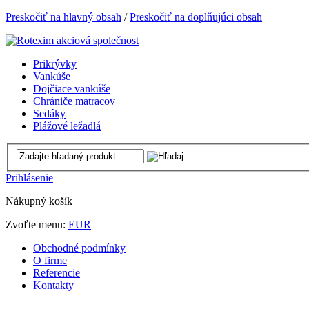
Preskočiť na hlavný obsah
/
Preskočiť na doplňujúci obsah
Prikrývky
Vankúše
Dojčiace vankúše
Chrániče matracov
Sedáky
Plážové ležadlá
Prihlásenie
Nákupný košík
Zvoľte menu:
EUR
Obchodné podmínky
O firme
Referencie
Kontakty