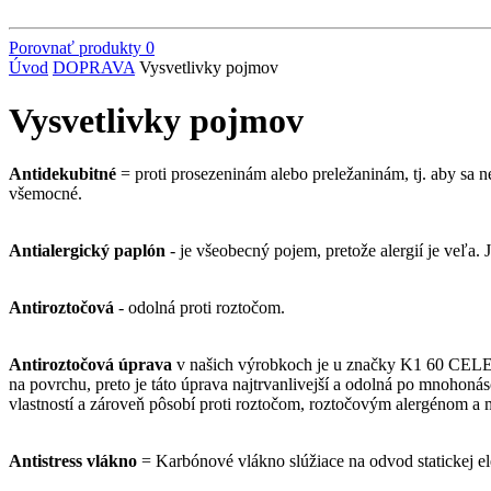
Porovnať produkty
0
Úvod
DOPRAVA
Vysvetlivky pojmov
Vysvetlivky pojmov
Antidekubitné
= proti prosezeninám alebo preležaninám, tj. aby sa n
všemocné.
Antialergický paplón
- je všeobecný pojem, pretože alergií je veľa.
Antiroztočová
- odolná proti roztočom.
Antiroztočová úprava
v našich výrobkoch je u značky K1 60 CELEBR
na povrchu, preto je táto úprava najtrvanlivejší a odolná po mnohon
vlastností a zároveň pôsobí proti roztočom, roztočovým alergénom 
Antistress vlákno
= Karbónové vlákno slúžiace na odvod statickej ele