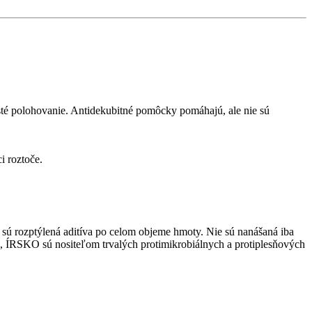
asté polohovanie.
Antidekubitné pomôcky pomáhajú, ale nie sú
i roztoče.
sú rozptýlená aditíva po celom objeme hmoty.
Nie sú nanášaná iba
KO sú nositeľom trvalých protimikrobiálnych a protiplesňových