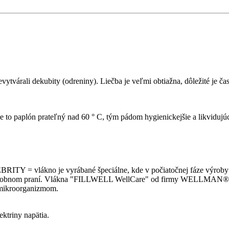
evytvárali dekubity (odreniny).
Liečba je veľmi obtiažna, dôležité je č
Je to paplón prateľný nad 60 ° C, tým pádom hygienickejšie a likvidujúc
ITY = vlákno je vyrábané špeciálne, kde v počiatočnej fáze výroby 
ásobnom praní.
Vlákna "FILLWELL WellCare" od firmy WELLMAN®, ÍRS
a mikroorganizmom.
ktriny napätia.