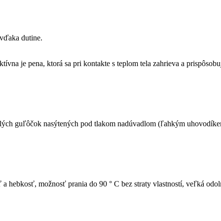
 vďaka dutine.
ívna je pena, ktorá sa pri kontakte s teplom tela zahrieva a prispôsobu
malých guľôčok nasýtených pod tlakom nadúvadlom (ľahkým uhovodík
a hebkosť, možnosť prania do 90 ° C bez straty vlastností, veľká odol