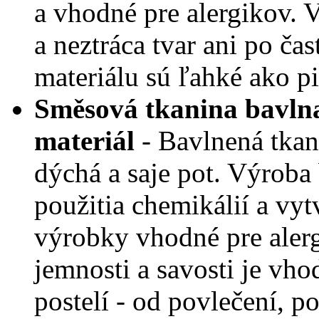
a vhodné pre alergikov.
V
a neztráca tvar ani po ča
materiálu sú ľahké ako pi
Směsová tkanina bavlna 
materiál
- Bavlnená tkan
dýchá a saje pot.
Výroba 
použitia chemikálií a vy
výrobky vhodné pre aler
jemnosti a savosti je vh
postelí - od povlečení, 