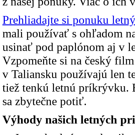
z našej ponuky. Viac o ich 
Prehliadajte si ponuku let
mali používať s ohľadom na
usinať pod paplónom aj v let
Vzpomeňte si na český film 
v Taliansku používajú len t
tiež tenkú letnú príkrývku.
sa zbytečne potiť.
Výhody našich letných pr