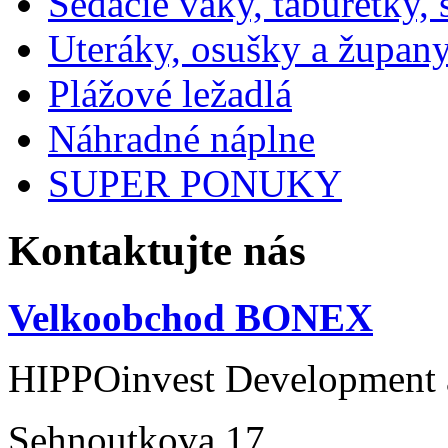
Sedacie vaky, taburetky,
Uteráky, osušky a župan
Plážové ležadlá
Náhradné náplne
SUPER PONUKY
Kontaktujte nás
Velkoobchod BONEX
HIPPOinvest Development a
Sehnoutkova 17