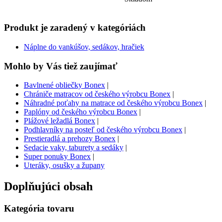
Produkt je zaradený v kategóriách
Náplne do vankúšov, sedákov, hračiek
Mohlo by Vás tiež zaujímať
Bavlnené obliečky Bonex
|
Chrániče matracov od českého výrobcu Bonex
|
Náhradné poťahy na matrace od českého výrobcu Bonex
|
Paplóny od českého výrobcu Bonex
|
Plážové ležadlá Bonex
|
Podhlavníky na posteľ od českého výrobcu Bonex
|
Prestieradlá a prehozy Bonex
|
Sedacie vaky, taburety a sedáky
|
Super ponuky Bonex
|
Uteráky, osušky a župany
Doplňujúci obsah
Kategória tovaru