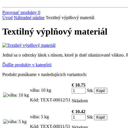
Porovnať produkty
0
Úvod
Náhradné náplne
Textilný výplňový materiál
Textilný výplňový materiál
Jedná sa o odrezky látok s rúnom, ktoré je duté silanizované vlákno.
Ďalšie produkty v kategórii
Produkt ponúkame v nasledujúcich variantoch:
€ 18.75
váha: 10 kg
Stk
Kód: TEXT-00012/51
Skladom
€ 10.42
váha: 5 kg
Stk
Kód: TEXT-00011/51
Skladom