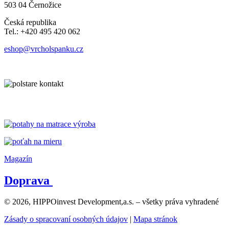
503 04 Černožice
Česká republika
Tel.: +420 495 420 062
eshop@vrcholspanku.cz
Magazín
Doprava
© 2026, HIPPOinvest Development,a.s. – všetky práva vyhradené
Zásady o spracovaní osobných údajov
|
Mapa stránok