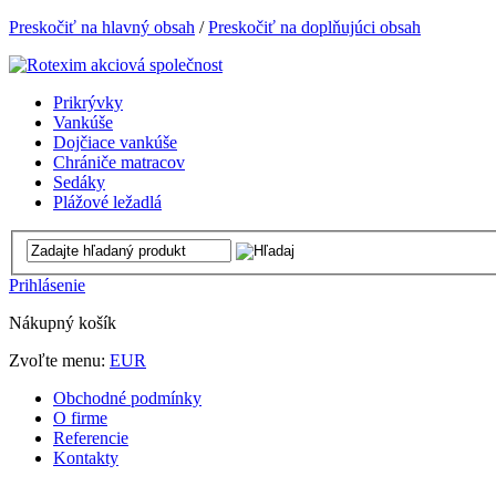
Preskočiť na hlavný obsah
/
Preskočiť na doplňujúci obsah
Prikrývky
Vankúše
Dojčiace vankúše
Chrániče matracov
Sedáky
Plážové ležadlá
Prihlásenie
Nákupný košík
Zvoľte menu:
EUR
Obchodné podmínky
O firme
Referencie
Kontakty