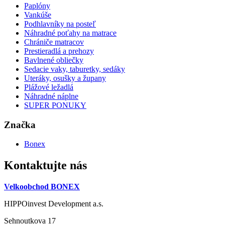
Paplóny
Vankúše
Podhlavníky na posteľ
Náhradné poťahy na matrace
Chrániče matracov
Prestieradlá a prehozy
Bavlnené obliečky
Sedacie vaky, taburetky, sedáky
Uteráky, osušky a župany
Plážové ležadlá
Náhradné náplne
SUPER PONUKY
Značka
Bonex
Kontaktujte nás
Velkoobchod BONEX
HIPPOinvest Development a.s.
Sehnoutkova 17