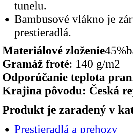
tunelu.
Bambusové vlákno je záru
prestieradlá.
Materiálové
zloženie
45%b
Gramáž froté
: 140 g/m2
Odporúča
nie teplota pra
Krajina pôvodu
: Česká r
Produkt je zaradený v ka
Prestieradlá a prehozy