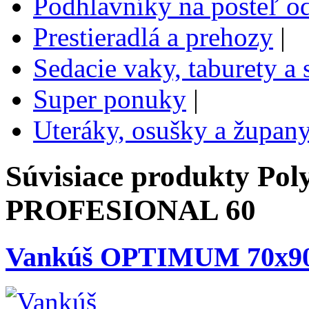
Podhlavníky na posteľ o
Prestieradlá a prehozy
|
Sedacie vaky, taburety a
Super ponuky
|
Uteráky, osušky a župan
Súvisiace produkty
Pol
PROFESIONAL 60
Vankúš OPTIMUM 70x90