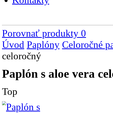
Porovnať produkty
0
Úvod
Paplóny
Celoročné p
celoročný
Paplón s aloe vera ce
Top