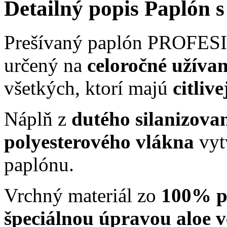
Detailný popis Paplón s
Prešívaný paplón PROFESI
určený na
celoročné užívan
všetkých, ktorí majú
citliv
Náplň z
dutého silanizova
polyesterového vlákna
vyt
paplónu.
Vrchný materiál zo
100% po
špeciálnou úpravou aloe v