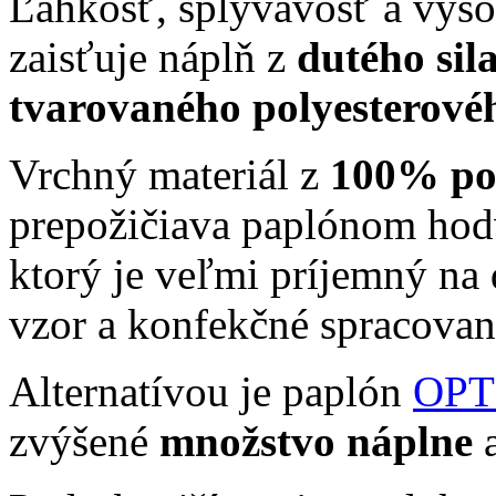
Ľahkosť, splývavosť a vysok
zaisťuje náplň z
dutého sil
tvarovaného polyesterové
Vrchný materiál z
100% po
prepožičiava paplónom ho
ktorý je veľmi príjemný na 
vzor a konfekčné spracovan
Alternatívou je paplón
OPT
zvýšené
množstvo náplne
a