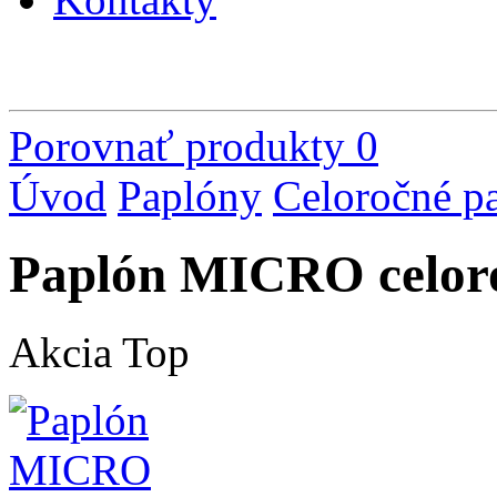
Porovnať produkty
0
Úvod
Paplóny
Celoročné p
Paplón MICRO celor
Akcia
Top