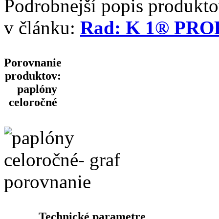
Podrobnejší popis produk
v článku:
Rad: K 1® PRO
Porovnanie
produktov
:
paplóny
celoročné
Technické parametre