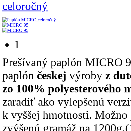
1
Prešívaný paplón MICRO
paplón
českej
výroby
z du
zo 100% polyesterového 
zaradiť
ako
vylepšenú
verz
k vyššej hmotnosti.
Možno 
zvýšenú
gramáž na 1200g.(