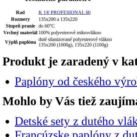
Rad
K 1® PROFESIONAL 60
Rozmery
135x200 a 135x220
Stupeň pranie
do 60°C
Vrchný materiál
100% polyesterové mikrovlákno
duté silanizované polyesterové vlákno
Výplň paplónu
135x200 (1000g), 135x220 (1100g)
Produkt je zaradený v ka
Paplóny od českého výr
Mohlo by Vás tiež zaujím
Detské sety z dutého vl
Francúzske paplóny z du