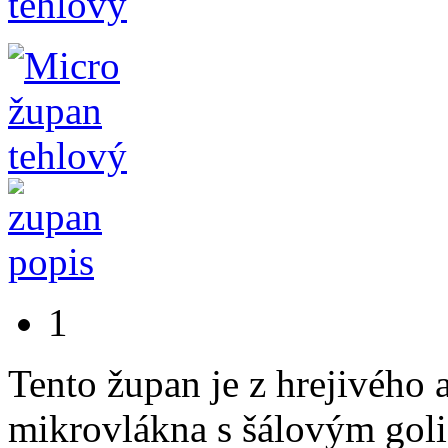
1
Tento župan je z hrejivého
mikrovlákna s šálovým goli