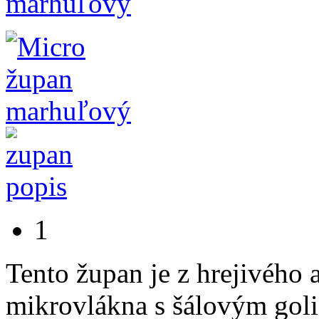
1
Tento župan je z hrejivého
mikrovlákna s šálovým goli