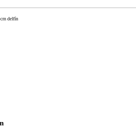
 cm delfín
ín