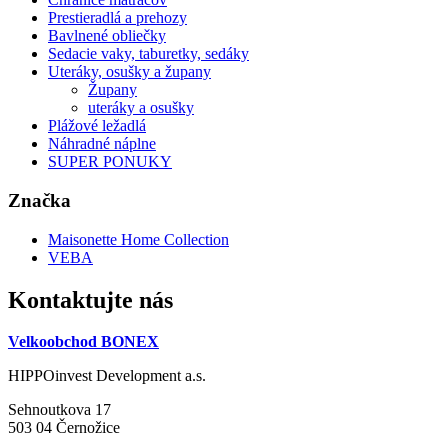
Prestieradlá a prehozy
Bavlnené obliečky
Sedacie vaky, taburetky, sedáky
Uteráky, osušky a župany
Župany
uteráky a osušky
Plážové ležadlá
Náhradné náplne
SUPER PONUKY
Značka
Maisonette Home Collection
VEBA
Kontaktujte nás
Velkoobchod BONEX
HIPPOinvest Development a.s.
Sehnoutkova 17
503 04 Černožice