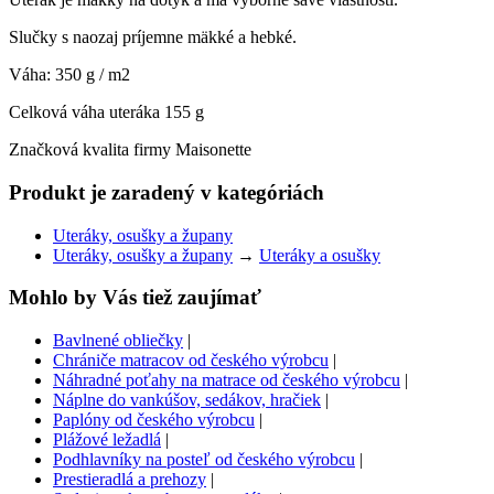
Slučky s naozaj príjemne mäkké a hebké.
Váha: 350 g / m2
Celková váha uteráka 155 g
Značková kvalita firmy Maisonette
Produkt je zaradený v kategóriách
Uteráky, osušky a župany
Uteráky, osušky a župany
→
Uteráky a osušky
Mohlo by Vás tiež zaujímať
Bavlnené obliečky
|
Chrániče matracov od českého výrobcu
|
Náhradné poťahy na matrace od českého výrobcu
|
Náplne do vankúšov, sedákov, hračiek
|
Paplóny od českého výrobcu
|
Plážové ležadlá
|
Podhlavníky na posteľ od českého výrobcu
|
Prestieradlá a prehozy
|