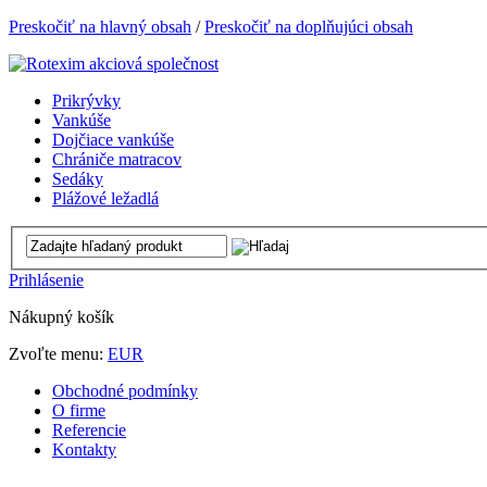
Preskočiť na hlavný obsah
/
Preskočiť na doplňujúci obsah
Prikrývky
Vankúše
Dojčiace vankúše
Chrániče matracov
Sedáky
Plážové ležadlá
Prihlásenie
Nákupný košík
Zvoľte menu:
EUR
Obchodné podmínky
O firme
Referencie
Kontakty