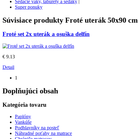
Sedacie vaky, taburety a sedáky
|
Super ponuky
Súvisiace produkty
Froté uterák 50x90 cm 
Froté set 2x uterák a osuška delfín
€ 9.13
Detail
1
Doplňujúci obsah
Kategória tovaru
Paplóny
Vankúše
Podhlavníky na posteľ
Náhradné poťahy na matrace
Chrániče matracov