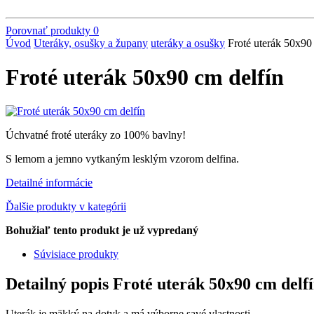
Porovnať produkty
0
Úvod
Uteráky, osušky a župany
uteráky a osušky
Froté uterák 50x90
Froté uterák 50x90 cm delfín
Úchvatné froté uteráky zo 100% bavlny!
S lemom a jemno vytkaným lesklým vzorom delfina.
Detailné informácie
Ďalšie produkty v kategórii
Bohužiaľ tento produkt je už vypredaný
Súvisiace produkty
Detailný popis Froté uterák 50x90 cm delf
Uterák je mäkký na dotyk a má výborne savé vlastnosti.