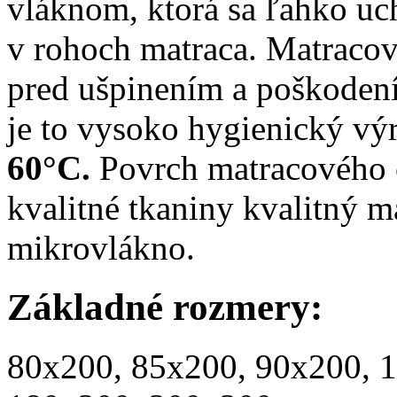
vláknom, ktorá sa ľahko u
v rohoch matraca. Matracov
pred ušpinením a poškodení
je to vysoko hygienický vý
60°C.
Povrch matracového 
kvalitné tkaniny kvalitný m
mikrovlákno.
Základné rozmery:
80x200, 85x200, 90x200, 