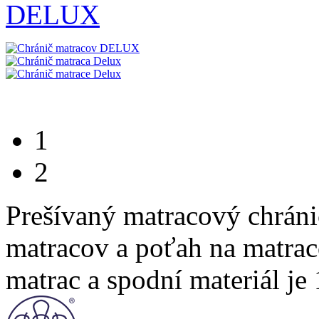
1
2
Prešívaný matracový chrán
matracov a poťah na matraco
matrac a spodní materiál j