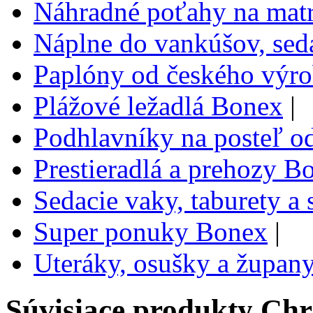
Náhradné poťahy na mat
Náplne do vankúšov, sed
Paplóny od českého výr
Plážové ležadlá Bonex
|
Podhlavníky na posteľ o
Prestieradlá a prehozy B
Sedacie vaky, taburety a
Super ponuky Bonex
|
Uteráky, osušky a župan
Súvisiace produkty
Chr